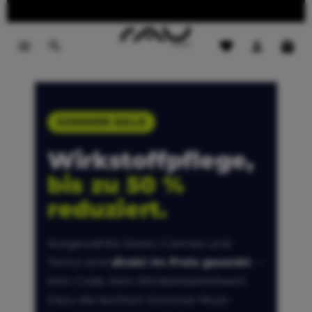
Versandkostenfrei ab 10 EUR // 1-3 Werktage Lieferzeit
SOMMER-SALE
Wirkstoffpflege,
bis zu 50 %
reduziert.
Ausgewählte Seren, Cremes und
Tonics sind
direkt im Preis gesenkt
—
kein Code, kein Mindestbestellwert.
Dazu die leichten Sommer Must-