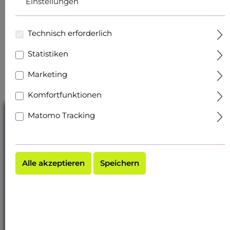
Einstellungen
Technisch erforderlich
Statistiken
Marketing
Komfortfunktionen
Matomo Tracking
Bewertungen stammen
4.69 / 5 bei
von verifizierten
ShopVote
Kundinnen und Kunden.
Gesamtnote 4,69 / 5 aus
66 öffentlichen
Alle akzeptieren
Speichern
Bewertungen, Stand
31.07.2026 —
Prüfverfahren und
Einzelbewertungen
siehe
ShopVote-Profil
.