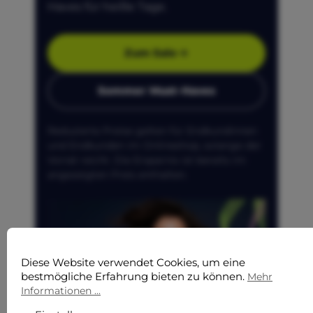
Haves für heiße Tage.
Zum Sale
Sommer Must-Haves
Reduzierte Preise gelten für Endkundinnen
und Endkunden im Onlineshop, solange der
Vorrat reicht. Die Ersparnis ist bereits im
angezeigten Preis enthalten.
Diese Website verwendet Cookies, um eine
bestmögliche Erfahrung bieten zu können.
Mehr
Informationen ...