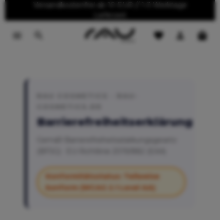
Versandkostenfrei ab 10 EUR // 1-3 Werktage
tinhalt springen
Lieferzeit
RAU COSMETICS · RAU-
COSMETICS.DE
Barrierefreiheitserklärung
Gemäß Barrierefreiheitsstärkungsgesetz
(BFSG) · EU-Richtlinie 2019/882 (EAA)
Konformitätsstatus: Teilweise
konform (WCAG 2.1 Level AA)