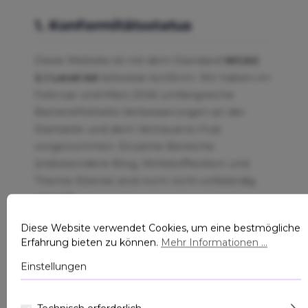
1. Konformitätsstatus
Diese Website ist mit dem Standard
WCAG
2.1 Level AA
teilweise konform. Wir haben im
Februar und März 2026 umfangreiche
Barrierefreiheits-Verbesserungen an der
Startseite und dem Vertrauens-Hub
vorgenommen. Einzelne Bereiche
(insbesondere Blog, Wirkstofflexikon und
Theme-Ebene) sind noch nicht vollständig
geprüft.
Diese Website verwendet Cookies, um eine bestmögliche
✅
✅
Erfahrung bieten zu können.
Mehr Informationen ...
Einstellungen
Startseite
/vertrauen
WCAG 2.1 AA
WCAG 2.1 AA