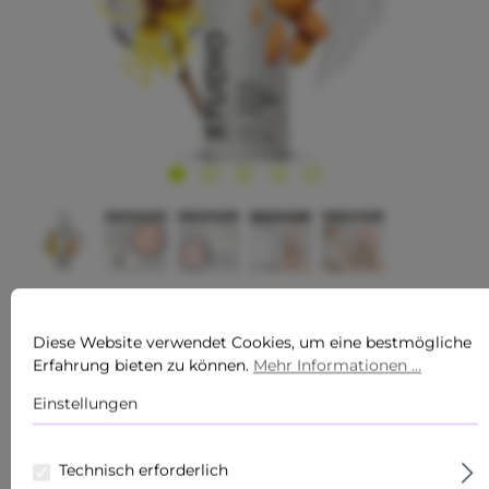
RAU Cosmetics
Bewerten
Diese Website verwendet Cookies, um eine bestmögliche
BETA GLUCAN RECOVERY
Durchschnittliche Bewertung von 0 von 5 Sternen
Erfahrung bieten zu können.
Mehr Informationen ...
MASK 200 ML MASKE FÜR
Einstellungen
IRRITIERTE HAUT
139,87 €*
Technisch erforderlich