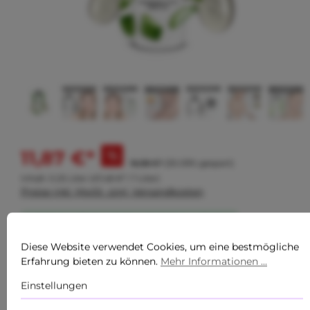
11,87 €*
%
16,98 €*
(30.09% gespart)
Inhalt:
0.25 Liter
(47,48 €* / 1 Liter)
Preise inkl. MwSt. zzgl. Versandkosten
Sofort verfügbar, Lieferzeit: Sofort verfügbar
Diese Website verwendet Cookies, um eine bestmögliche
Erfahrung bieten zu können.
Mehr Informationen ...
Einstellungen