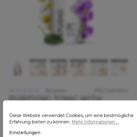
RAU Cosmetics
Bewerten
PURIFYING TONIC WITH
Durchschnittliche Bewertung von 0 von 5 Sternen
ALCOHOL 1000 ML GEGEN
UNREINE HAUT
Diese Website verwendet Cookies, um eine bestmögliche
Erfahrung bieten zu können.
Mehr Informationen ...
86,87 €*
%
Einstellungen
124,87 €*
(30.43% gespart)