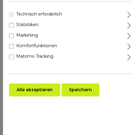
Inhalt:
1 Liter
Preise inkl. MwSt. zzgl. Versandkosten
Technisch erforderlich
Sofort verfügbar, Lieferzeit: 1-2 Arbeitstage
Statistiken
Marketing
Komfortfunktionen
Matomo Tracking
In den Warenkorb legen
Produktnummer:
RC190
Alle akzeptieren
Speichern
EAN:
4051229002821
Hersteller:
RAU Cosmetics
Vorteile
Speziell für unreine Haut entwickelt –