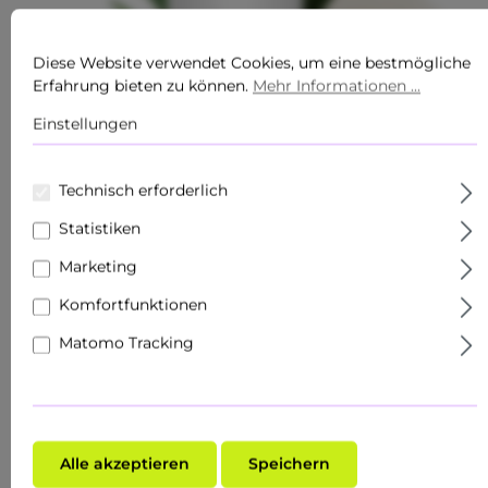
Diese Website verwendet Cookies, um eine bestmögliche
Erfahrung bieten zu können.
Mehr Informationen ...
Einstellungen
Technisch erforderlich
Statistiken
RAU Cosmetics
Bewerten
Marketing
RAU O2 RICH CREAM 15 ML -
Durchschnittliche Bewertung von 0 von 5 Sternen
REICHHALTIGE NACHTCREME
Komfortfunktionen
BEI TROCKENER HAUT MIT
Matomo Tracking
GINGKO - REISEGRÖSSE
16,89 €*
Inhalt:
0.015 Liter
(1.126,00 €* / 1 Liter)
Alle akzeptieren
Speichern
Preise inkl. MwSt. zzgl. Versandkosten