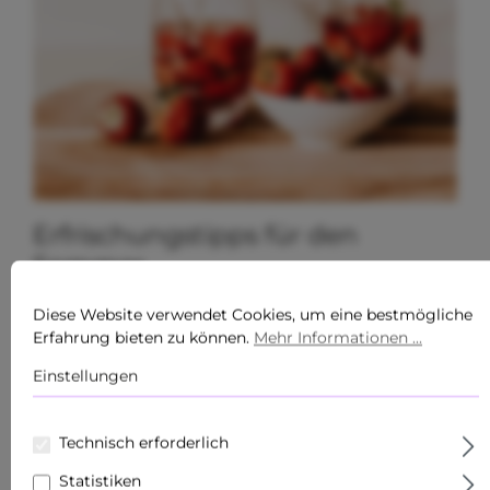
Erfrischungstipps für den
Sommer
Sarah Darwish
Lifestyle, Sommer Hautpflege
Diese Website verwendet Cookies, um eine bestmögliche
Erfahrung bieten zu können.
Mehr Informationen ...
Die Tage werden wieder
Einstellungen
länger, die
Technisch erforderlich
Temperaturen steigen –
Statistiken