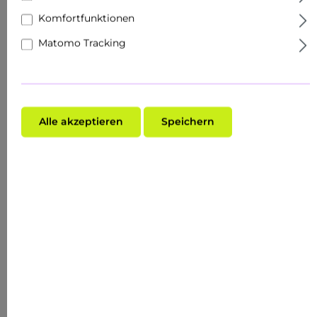
Schutzbarriere und können Trockenheit und
Komfortfunktionen
Pickel verursachen.
Matomo Tracking
Tipp:
Wähle pH-ausgeglichene Reiniger mit
Glycerin oder Centella Asiatica.
2. Kühl lagern für mehr
Wirkung
Alle akzeptieren
Speichern
Vitamin C, Retinol oder Hyaluronsäure
bleiben länger wirksam, wenn sie kühl
gelagert werden. Morgens wirkt eine kalte
Creme zudem abschwellend.
Tipp:
Verwende einen Kosmetikkühlschrank
(nicht unter 4 °C).
3. Schlafmangel ist der stille
Hautkiller
Zwischen 23 und 2 Uhr regeneriert sich die
Haut am stärksten. Zu wenig Schlaf stört
diesen Prozess und lässt die Haut fahl