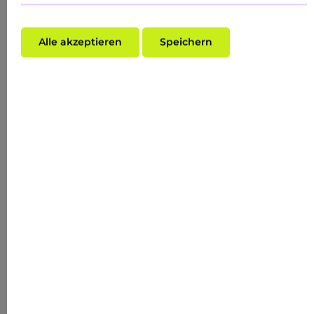
Alle akzeptieren
Speichern
Durchschnittliche Bewertung von 5 von 5 Sternen
ALOE & HYALURON MASK
FEUCHTIGKEITSSPENDENDE TUCHMASKE
8,90 €*
20.58
%