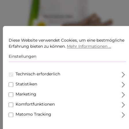
Diese Website verwendet Cookies, um eine bestmögliche
Erfahrung bieten zu können.
Mehr Informationen ...
Durchschnittliche Bewertung von 5 von 5 Sternen
Einstellungen
ALOE & HYALURON MASK 10ER-SET
FEUCHTIGKEITSSPENDENDE TUCHMASKEN
Inhalt:
10 Stück
(5,99 €* / 1 Stück)
Technisch erforderlich
59,90 €*
Statistiken
Marketing
Komfortfunktionen
Matomo Tracking