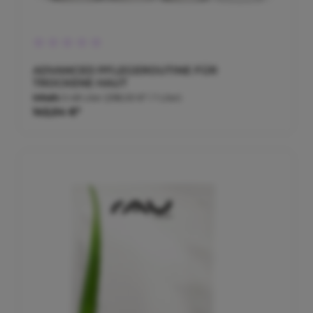
Durchschnittliche Bewertung von 0 von 5 Sternen
ADVANCED PFLEGEROUTINE FÜR
TROCKENE HAUT
Inhalt:
0.48 Liter
(298,00 €* / 1 Liter)
143,04 €*