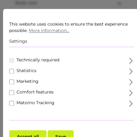
Body care
Products
This website uses cookies to ensure the best experience
Sets
possible.
More information...
Settings
Skin target
Facial care
Technically required
Roll Ons
Statistics
Marketing
Travel size / minis
Comfort features
Specialised trade
Matomo Tracking
Make-up
Skin type
Accept all
Save