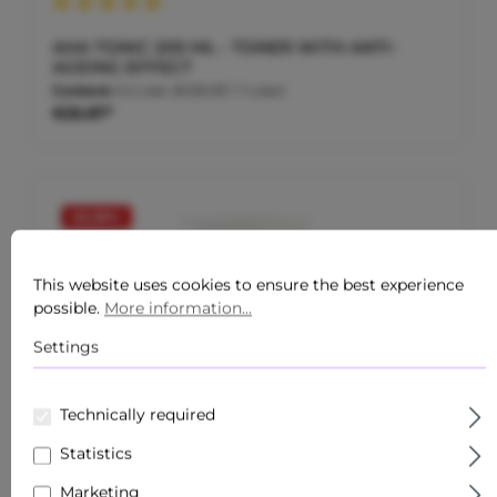
Average rating of 5 out of 5 stars
AHA TONIC 200 ML - TONER WITH ANTI-
AGEING EFFECT
Content:
0.2 Liter
(€129.35* / 1 Liter)
€25.87*
20.58
%
This website uses cookies to ensure the best experience
possible.
More information...
Settings
Technically required
Statistics
Marketing