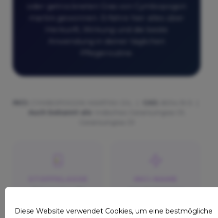
oder getrockneten Gras von Cymbopogon
martini gewonnen. Erfahre hier alles über
Herkunft, Wirkung und die beste
Anwendung in deiner täglichen
Pflegeroutine.
INCI:
CYMBOPOGON MARTINI OIL |
CAS:
8014-19-5 |
Auch bekannt als:
Indisches Geraniumgras Öl,
Geraniumgras Öl
STOFFKLASSE
INCI-NAME
Ätherisches Öl
CYMBOPOGON
(Wasserdampfdesti
MARTINI OIL
Diese Website verwendet Cookies, um eine bestmögliche
llation)