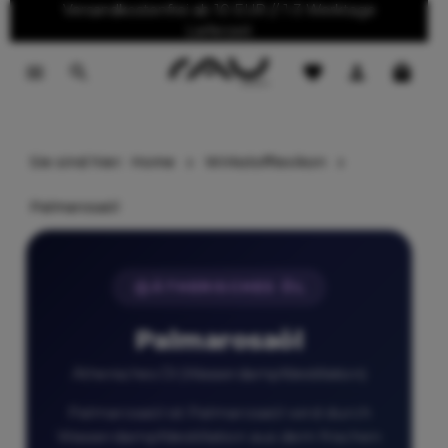
Versandkostenfrei ab 10 EUR // 1-3 Werktage
tinhalt springen
Lieferzeit
Sie sind hier:
Home
Wirkstofflexikon
Palmarosaöl
ÄTHERISCHES ÖL
Palmarosaöl
Ätherisches Öl (Wasserdampfdestillation)
Palmarosaöl ist Palmarosaöl wird durch
Wasserdampfdestillation aus dem frischen