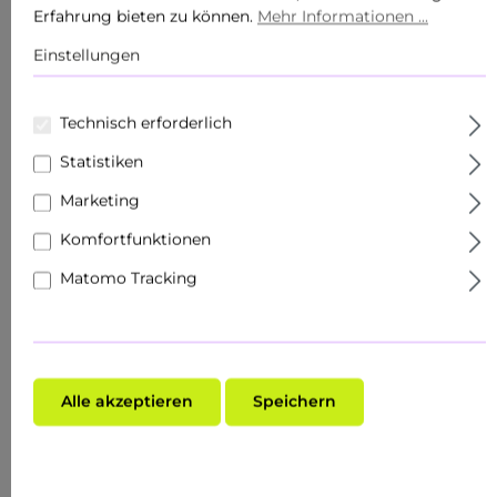
Erfahrung bieten zu können.
Mehr Informationen ...
Körperpflege
Einstellungen
Produkte
Technisch erforderlich
Sets
Statistiken
Hautziel
Marketing
Gesichtspflege
Komfortfunktionen
Roll Ons
Matomo Tracking
Schnupper- & Reisegrößen
Fachhandel
Alle akzeptieren
Speichern
Make-Up
Hauttyp