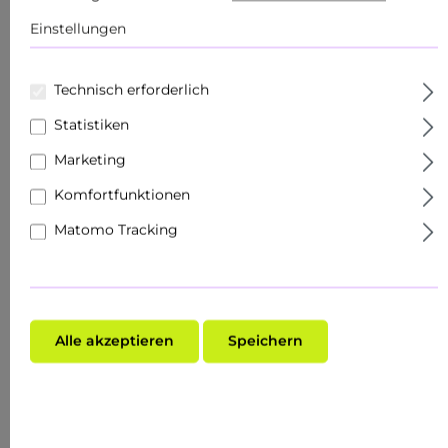
Einstellungen
Körperpflege
Produkte
Technisch erforderlich
Sets
Statistiken
Hautziel
Marketing
Komfortfunktionen
Gesichtspflege
Matomo Tracking
Roll Ons
Schnupper- & Reisegrößen
Fachhandel
Alle akzeptieren
Speichern
Make-Up
Hauttyp