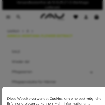
Versandkostenfrei ab 10 EUR // 1-3 Werktage
tinhalt springen
Lieferzeit
Lexikon
A
ARNICA MONTANA FLOWER EXTRACT
SALE
Wieder da!
Pflegeserien
Pflegeprodukte für Männer
Sommer Must-Haves
Diese Website verwendet Cookies, um eine bestmögliche
Neu
Erfahrung bieten zu können.
Mehr Informationen ...