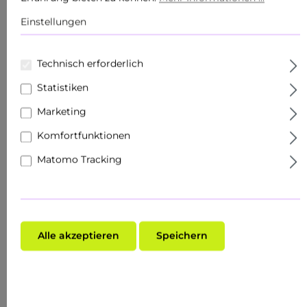
Körperpflege
Einstellungen
Produkte
Technisch erforderlich
Sets
Statistiken
Hautziel
Marketing
Komfortfunktionen
Gesichtspflege
Matomo Tracking
Roll Ons
Schnupper- & Reisegrößen
Fachhandel
Alle akzeptieren
Speichern
Make-Up
Hauttyp