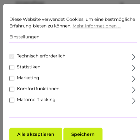
Körperpflege
Produkte
Diese Website verwendet Cookies, um eine bestmögliche
Erfahrung bieten zu können.
Mehr Informationen ...
Sets
Einstellungen
Hautziel
Technisch erforderlich
Gesichtspflege
Statistiken
Roll Ons
Marketing
Schnupper- & Reisegrößen
Komfortfunktionen
Fachhandel
Matomo Tracking
Make-Up
Hauttyp
Alle akzeptieren
Speichern