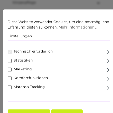
Körperpflege
Produkte
Diese Website verwendet Cookies, um eine bestmögliche
Sets
Erfahrung bieten zu können.
Mehr Informationen ...
Hautziel
Einstellungen
Gesichtspflege
Technisch erforderlich
Roll Ons
Statistiken
Schnupper- & Reisegrößen
Marketing
Komfortfunktionen
Fachhandel
Matomo Tracking
Make-Up
Hauttyp