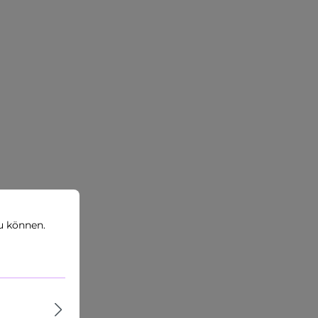
u können.