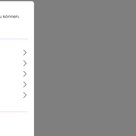
u können.