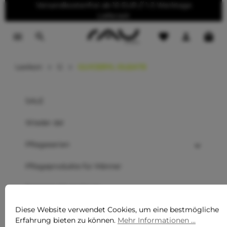
Versandkostenfrei ab 10 EUR // 1-3 Werktage
tinhalt springen
Lieferzeit
Lexikon
G
GLYCERYL OLEATE
SALE
Wieder da!
Pflegeserien
Pflegeprodukte für Männer
Sommer Must-Haves
Neu
Diese Website verwendet Cookies, um eine bestmögliche
Erfahrung bieten zu können.
Mehr Informationen ...