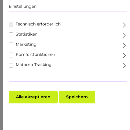
Körperpflege
Einstellungen
Produkte
Technisch erforderlich
Sets
Statistiken
Hautziel
Marketing
Gesichtspflege
Komfortfunktionen
Matomo Tracking
Roll Ons
Schnupper- & Reisegrößen
Fachhandel
Alle akzeptieren
Speichern
Make-Up
Hauttyp