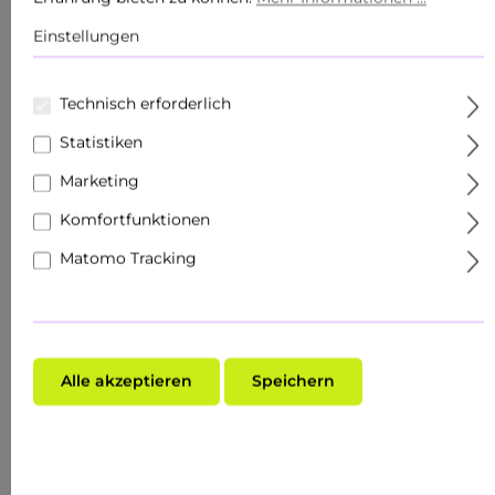
Körperpflege
Einstellungen
Produkte
Technisch erforderlich
Sets
Statistiken
Hautziel
Marketing
Gesichtspflege
Komfortfunktionen
Roll Ons
Matomo Tracking
Schnupper- & Reisegrößen
Fachhandel
Alle akzeptieren
Speichern
Make-Up
Hauttyp