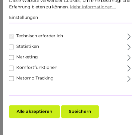
Diese Website verwendet Cookies, um eine bestmögliche
Körperpflege
Erfahrung bieten zu können.
Mehr Informationen ...
Produkte
Einstellungen
Sets
Technisch erforderlich
Hautziel
Statistiken
Gesichtspflege
Marketing
Komfortfunktionen
Roll Ons
Matomo Tracking
Schnupper- & Reisegrößen
Fachhandel
Make-Up
Alle akzeptieren
Speichern
Hauttyp