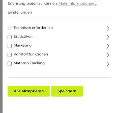
Körperpflege
Erfahrung bieten zu können.
Mehr Informationen ...
Einstellungen
Produkte
Sets
Technisch erforderlich
Hautziel
Statistiken
Marketing
Gesichtspflege
Komfortfunktionen
Roll Ons
Matomo Tracking
Schnupper- & Reisegrößen
Fachhandel
Make-Up
Alle akzeptieren
Speichern
Hauttyp