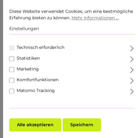
Körperpflege
Diese Website verwendet Cookies, um eine bestmögliche
Erfahrung bieten zu können.
Mehr Informationen ...
Produkte
Einstellungen
Sets
Technisch erforderlich
Hautziel
Statistiken
Gesichtspflege
Marketing
Roll Ons
Komfortfunktionen
Schnupper- & Reisegrößen
Matomo Tracking
Fachhandel
Make-Up
Alle akzeptieren
Speichern
Hauttyp