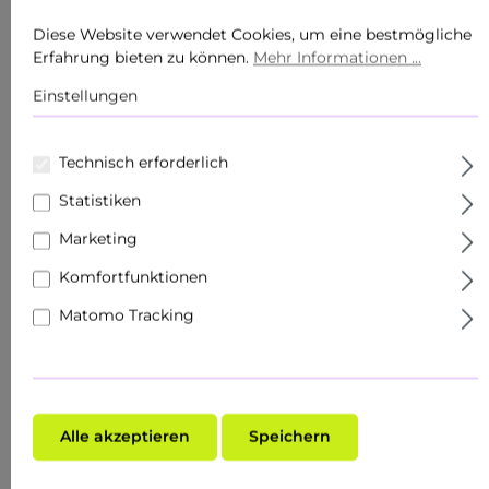
Körperpflege
Diese Website verwendet Cookies, um eine bestmögliche
Produkte
Erfahrung bieten zu können.
Mehr Informationen ...
Einstellungen
Sets
Hautziel
Technisch erforderlich
Gesichtspflege
Statistiken
Marketing
Roll Ons
Komfortfunktionen
Schnupper- & Reisegrößen
Matomo Tracking
Fachhandel
Make-Up
Hauttyp
Alle akzeptieren
Speichern