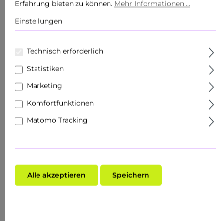
Erfahrung bieten zu können.
Mehr Informationen ...
Körperpflege
Einstellungen
Produkte
Sets
Technisch erforderlich
Hautziel
Statistiken
Marketing
Gesichtspflege
Komfortfunktionen
Roll Ons
Matomo Tracking
Schnupper- & Reisegrößen
Fachhandel
Make-Up
Alle akzeptieren
Speichern
Hauttyp