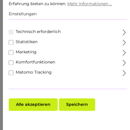
Erfahrung bieten zu können.
Mehr Informationen ...
Körperpflege
Einstellungen
Produkte
Technisch erforderlich
Sets
Statistiken
Hautziel
Marketing
Gesichtspflege
Komfortfunktionen
Roll Ons
Matomo Tracking
Schnupper- & Reisegrößen
Fachhandel
Alle akzeptieren
Speichern
Make-Up
Hauttyp