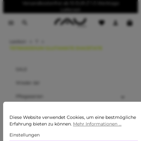
Versandkostenfrei ab 10 EUR // 1-3 Werktage
tinhalt springen
Lieferzeit
Lexikon
T
TETRASODIUM GLUTAMATE DIACETATE
SALE
Wieder da!
Pflegeserien
Pflegeprodukte für Männer
Diese Website verwendet Cookies, um eine bestmögliche
Sommer Must-Haves
Erfahrung bieten zu können.
Mehr Informationen ...
Einstellungen
Neu