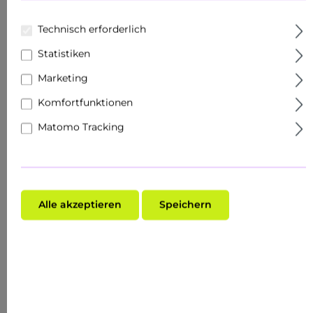
Körperpflege
Technisch erforderlich
Produkte
Statistiken
Marketing
Sets
Komfortfunktionen
Hautziel
Matomo Tracking
Gesichtspflege
Roll Ons
Schnupper- & Reisegrößen
Alle akzeptieren
Speichern
Fachhandel
Make-Up
Hauttyp