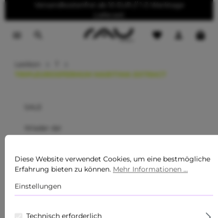
Versandkostenfrei ab 10 EUR // 1-3 Werktage
tinhalt springen
Lieferzeit
Lexikon
T
TRIPLEUROSPERMUM MARITIMA EXTRACT
SALE
Wieder da!
Pflegeserien
Diese Website verwendet Cookies, um eine bestmögliche
Erfahrung bieten zu können.
Mehr Informationen ...
Pflegeprodukte für Männer
Einstellungen
Sommer Must-Haves
Neu
Technisch erforderlich