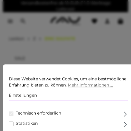
Versandkostenfrei ab 10 EUR // 1-3 Werktage
tinhalt springen
Lieferzeit
Lexikon
Z
ZINC SULFATE
SALE
Wieder da!
Diese Website verwendet Cookies, um eine bestmögliche
Pflegeserien
Erfahrung bieten zu können.
Mehr Informationen ...
Einstellungen
Pflegeprodukte für Männer
Sommer Must-Haves
Technisch erforderlich
Neu
Statistiken